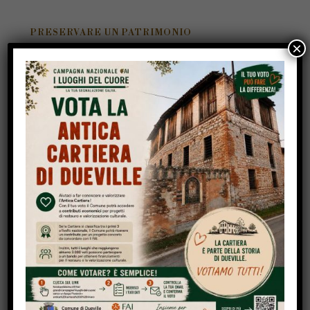
PRESERVARE UN PATRIMONIO
×
Importanza Storica e Culturale
L’opificio, le cui macchine per la produzione della
carta erano alimentate anticamente dalle acque
della roggia Molina, versa in precarie condizioni.
Per poterlo salvare dalla imminente rovina,
l’Amministrazione comunale, dopo contatti
intercorsi con gli attuali proprietari, si è impegnata
ad acquisire l’edificio. Il valore di mercato
attraverso perizia è stato indicato in 120.000 €.
Sono stati stanziati a bilancio il 50% dell’importo
necessario, pari a 60.000 €.
Il restante 50%, di altrettanti 60.000 €, si conta di
raccoglierlo con il contributo di erogazioni liberali