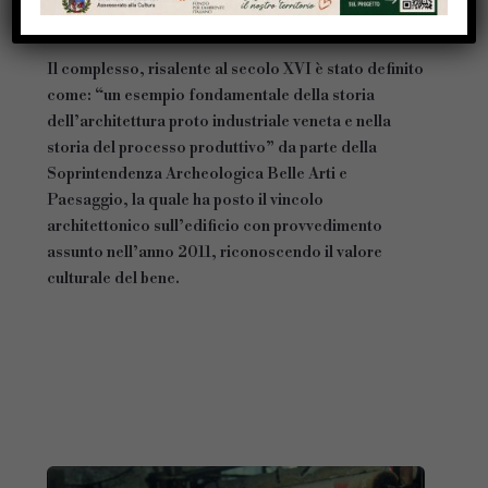
da parte di privati cittadini, associazioni e realtà
produttive del territorio.
Il complesso, risalente al secolo XVI è stato definito
come: “un esempio fondamentale della storia
dell’architettura proto­ industriale veneta e nella
storia del processo produttivo” da parte della
Soprintendenza Archeologica Belle Arti e
Paesaggio, la quale ha posto il vincolo
architettonico sull’edificio con provvedimento
assunto nell’anno 2011, ricono­scendo il valore
culturale del bene.